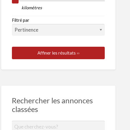
kilomètres
D
Filtré par
te
Affiner les résultats ››
Rechercher les annonces
classées