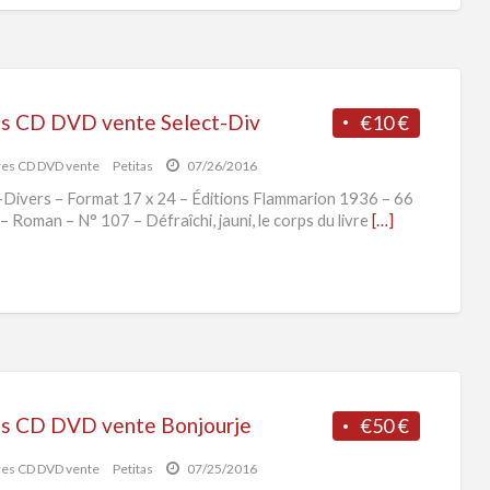
es CD DVD vente Select-Div
€10 €
res CD DVD vente
Petitas
07/26/2016
-Divers – Format 17 x 24 – Éditions Flammarion 1936 – 66
– Roman – N° 107 – Défraîchi, jauni, le corps du livre
[…]
es CD DVD vente Bonjourje
€50 €
res CD DVD vente
Petitas
07/25/2016