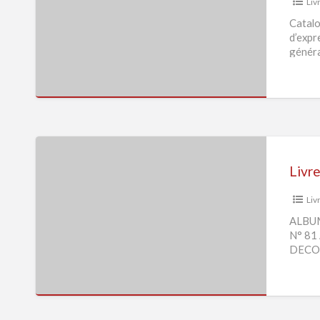
Liv
vente
Catalogue
Catal
d’expr
généra
Livres
CD
Livr
DVD
Liv
vente
ALBUM
ALBUM
N° 81
DES
DECO