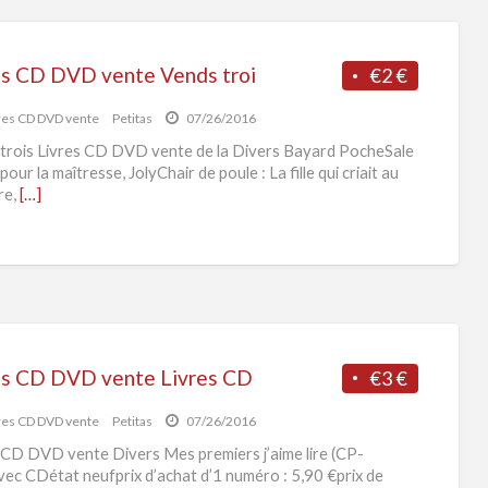
es CD DVD vente Vends troi
€2 €
res CD DVD vente
Petitas
07/26/2016
trois Livres CD DVD vente de la Divers Bayard PocheSale
our la maîtresse, JolyChair de poule : La fille qui criait au
re,
[…]
es CD DVD vente Livres CD
€3 €
res CD DVD vente
Petitas
07/26/2016
 CD DVD vente Divers Mes premiers j’aime lire (CP-
ec CDétat neufprix d’achat d’1 numéro : 5,90 €prix de