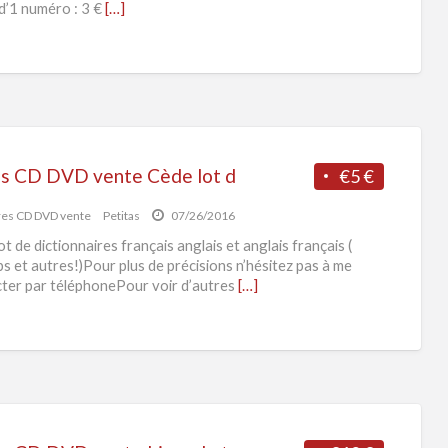
d’1 numéro : 3 €
[…]
es CD DVD vente Cède lot d
€5 €
res CD DVD vente
Petitas
07/26/2016
t de dictionnaires français anglais et anglais français (
s et autres!)Pour plus de précisions n’hésitez pas à me
ter par téléphonePour voir d’autres
[…]