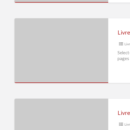
Livres
CD
Livr
DVD
Liv
vente
Select-
Select
pages 
Div
Livres
CD
Livr
DVD
Liv
vente