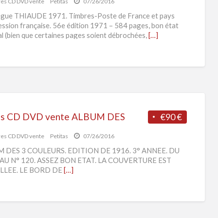
res CD DVD vente
Petitas
07/26/2016
CD
ogue THIAUDE 1971. Timbres-Poste de France et pays
DV
ession française. 56e édition 1971 – 584 pages, bon état
l (bien que certaines pages soient débrochées,
[…]
ven
es CD DVD vente ALBUM DES
€90 €
res CD DVD vente
Petitas
07/26/2016
 DES 3 COULEURS. EDITION DE 1916. 3° ANNEE. DU
 AU N° 120. ASSEZ BON ETAT. LA COUVERTURE EST
LLEE. LE BORD DE
[…]