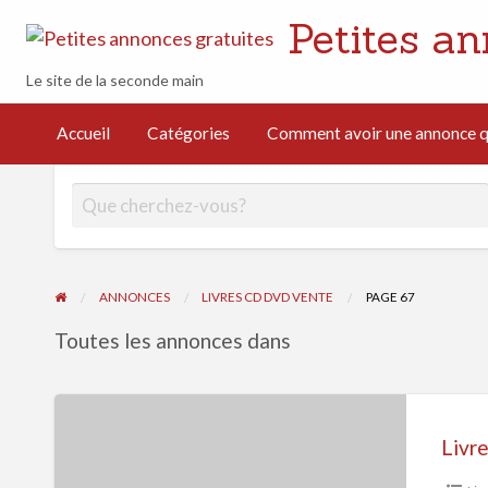
Petites an
Le site de la seconde main
mment avoir
e annonce
Accueil
Catégories
Comment avoir une annonce qu
i cartonne
férencement
turel
ANNONCES
LIVRES CD DVD VENTE
PAGE 67
Toutes les annonces dans
Livres
CD
Livr
DVD