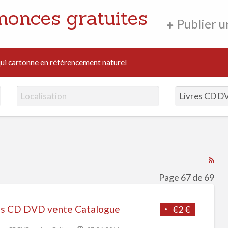
nonces gratuites
Publier 
i cartonne en référencement naturel
RS
Fe
Page 67 de 69
for
ad
es CD DVD vente Catalogue
€2 €
tag
Liv