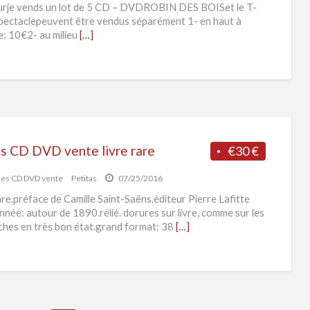
rje vends un lot de 5 CD – DVDROBIN DES BOISet le T-
spectaclepeuvent être vendus séparément 1- en haut à
: 10€2- au milieu
[…]
es CD DVD vente livre rare
€30 €
res CD DVD vente
Petitas
07/25/2016
rare.préface de Camille Saint-Saëns.éditeur Pierre Lafitte
nnée: autour de 1890.rélié. dorures sur livre, comme sur les
ches en très bon état.grand format: 38
[…]