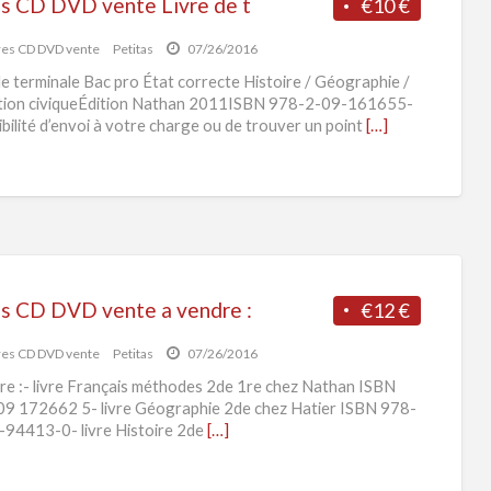
es CD DVD vente Livre de t
€10 €
res CD DVD vente
Petitas
07/26/2016
de terminale Bac pro État correcte Histoire / Géographie /
tion civiqueÉdition Nathan 2011ISBN 978-2-09-161655-
bilité d’envoi à votre charge ou de trouver un point
[…]
es CD DVD vente a vendre :
€12 €
res CD DVD vente
Petitas
07/26/2016
re :- livre Français méthodes 2de 1re chez Nathan ISBN
9 172662 5- livre Géographie 2de chez Hatier ISBN 978-
94413-0- livre Histoire 2de
[…]