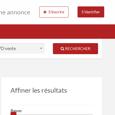
une annonce
S’inscrire
S’identifier
RECHERCHER
S
ed
Affiner les résultats
Rayon
res