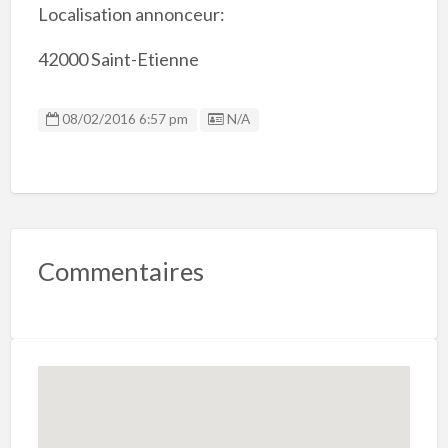
Localisation annonceur:
42000 Saint-Etienne
Listing ID
08/02/2016 6:57 pm
N/A
Commentaires