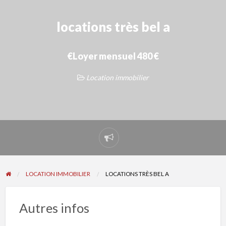
locations très bel a
€Loyer mensuel 480 €
Location immobilier
Signaler
un
problème
LOCATION IMMOBILIER
LOCATIONS TRÈS BEL A
Autres infos